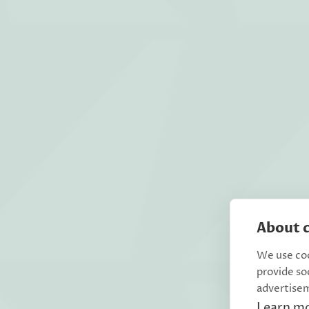
About c
We use coo
provide so
advertise
Learn m