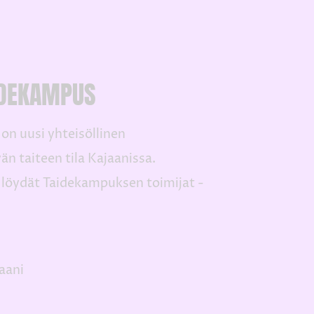
IDEKAMPUS
n uusi yhteisöllinen
än taiteen tila Kajaanissa.
 löydät Taidekampuksen toimijat -
aani