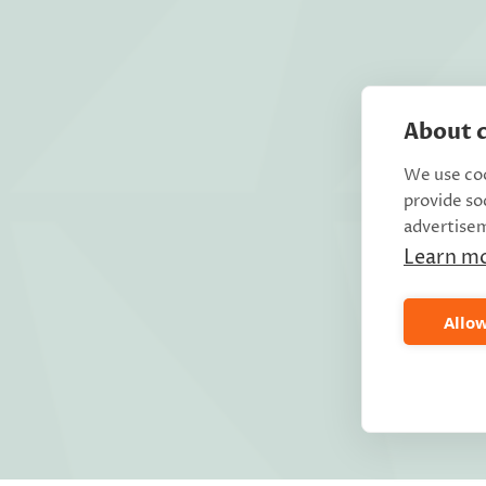
About c
We use coo
provide so
advertise
Learn m
Allow