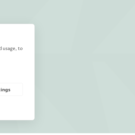
d usage, to
tings