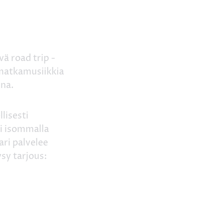
ä road trip -
 matkamusiikkia
una.
llisesti
ai isommalla
ari palvelee
sy tarjous: