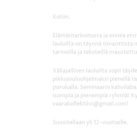
Kotiin.
Elämäntarkoitusta ja onnea etsiv
lauluilta on täynnä timanttista
tarinoilla ja teksteillä maustett
Väliajallinen lauluilta sopii täyde
pikkujouluohjelmaksi pienellä t
porukalla. Seminaarin kahvilaba
isompia ja pienempiä ryhmiä! Ky
vaarakollektiivi@gmail.com!
Suositellaan yli 12-vuotiaille.