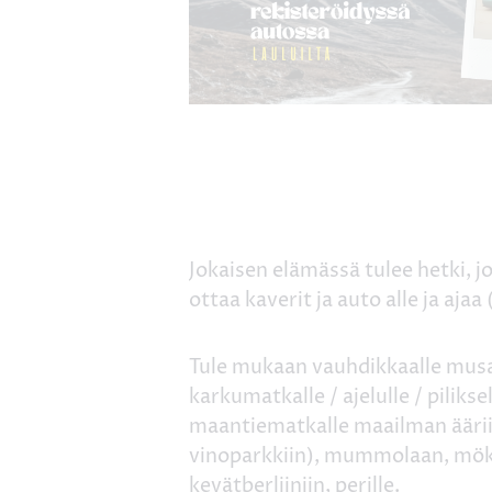
Jokaisen elämässä tulee hetki, j
ottaa kaverit ja auto alle ja ajaa
Tule mukaan vauhdikkaalle musa
karkumatkalle / ajelulle / piliksel
maantiematkalle maailman äärii
vinoparkkiin), mummolaan, mökil
kevätberliiniin, perille.