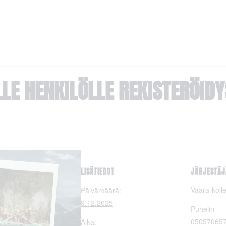
LLE HENKILÖLLE REKISTERÖID
LISÄTIEDOT
JÄRJESTÄJ
Vaara-kollek
Päivämäärä:
9.12.2025
Puhelin
05057065
Aika: