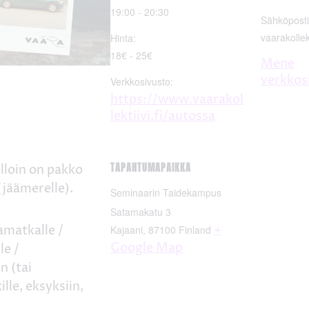
19:00 - 20:30
Sähköposti
vaarakolle
Hinta:
18€ - 25€
Mene
verkkos
Verkkosivusto:
https://www.vaarakol
lektiivi.fi/autossa
TAPAHTUMAPAIKKA
olloin on pakko
 (jäämerelle).
Seminaarin Taidekampus
Satamakatu 3
matkalle /
+
Kajaani
,
87100
Finland
Google Map
le /
n (tai
le, eksyksiin,