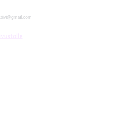
ktiivi@gmail.com
ivustolle