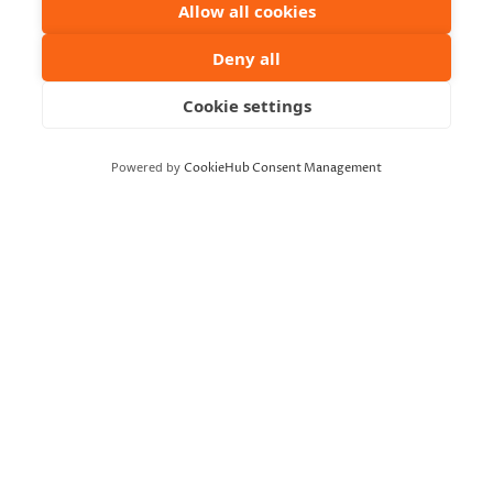
Routa Company
Allow all cookies
Mene verkkosivustolle
Deny all
Cookie settings
Powered by
CookieHub Consent Management
TAPAHTUMAPAIKKA
Seminaarin Taidekampus