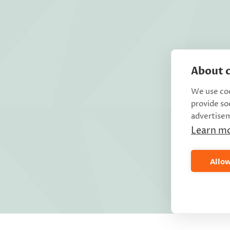
About c
We use coo
provide so
advertise
Learn m
Allow