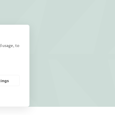
d usage, to
tings