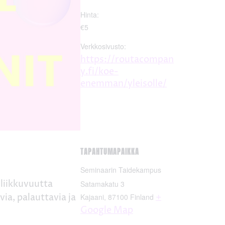
Hinta:
€5
Verkkosivusto:
https://routacompan
y.fi/koe-
enemman/yleisolle/
TAPAHTUMAPAIKKA
Seminaarin Taidekampus
 liikkuvuutta
Satamakatu 3
via, palauttavia ja
+
Kajaani
,
87100
Finland
Google Map