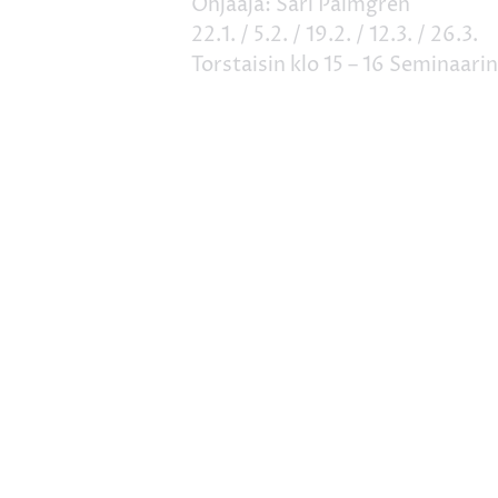
Ohjaaja: Sari Palmgren
22.1. / 5.2. / 19.2. / 12.3. / 26.3.
Torstaisin klo 15 – 16 Seminaar
Hinta: 5€ / kerta 20€ / kaikki tu
etukäteisilmoittautumista.
Maksu tunnin yhteydessä, kort
Tervetuloa!
Lisää kalenteriin
Korjauskaupunki