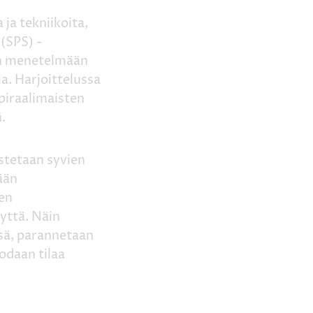
 ja tekniikoita,
 (SPS) -
ään menetelmään
a. Harjoittelussa
piraalimaisten
ä.
istetaan syvien
ään
ten
yyttä. Näin
ssä, parannetaan
odaan tilaa