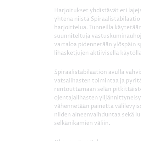
Harjoitukset yhdistävät eri lajeja
yhtenä niistä Spiraalistabilaatio
harjoittelua. Tunneilla käytet
suunniteltuja vastuskuminauhoj
vartaloa pidennetään ylöspäin s
lihasketjujen aktiivisella käytöll
Spiraalistabilaation avulla vahv
vatsalihasten toimintaa ja pyrit
rentouttamaan selän pitkittäis
ojentajalihasten ylijännittyneis
vähennetään painetta välilevyi
niiden aineenvaihduntaa sekä lu
selkänikamien väliin.