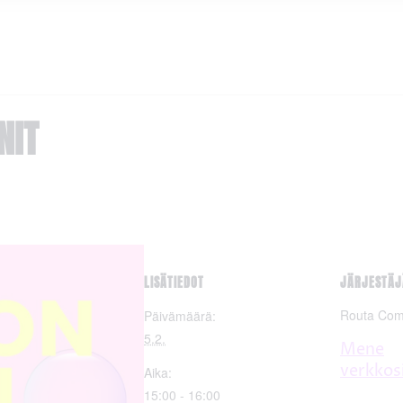
NIT
LISÄTIEDOT
JÄRJESTÄJ
Routa Co
Päivämäärä:
5.2.
Mene
verkkos
Aika:
15:00 - 16:00