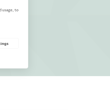
d usage, to
tings