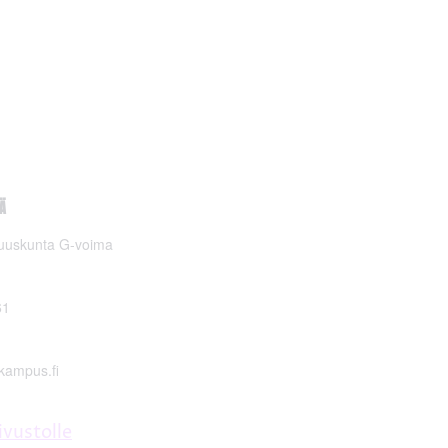
Ä
suuskunta G-voima
61
kampus.fi
ivustolle