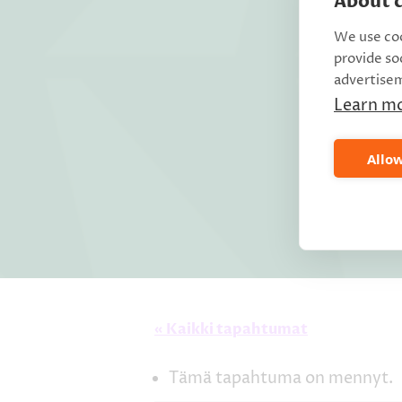
About c
We use coo
provide so
advertise
Learn m
Allow
« Kaikki tapahtumat
Tämä tapahtuma on mennyt.