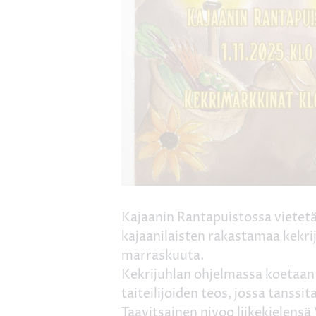
Kajaanin Rantapuistossa vietetä
kajaanilaisten rakastamaa kekrij
marraskuuta.
Kekrijuhlan ohjelmassa koetaan 
taiteilijoiden teos, jossa tanssit
Taavitsainen nivoo liikekielensä