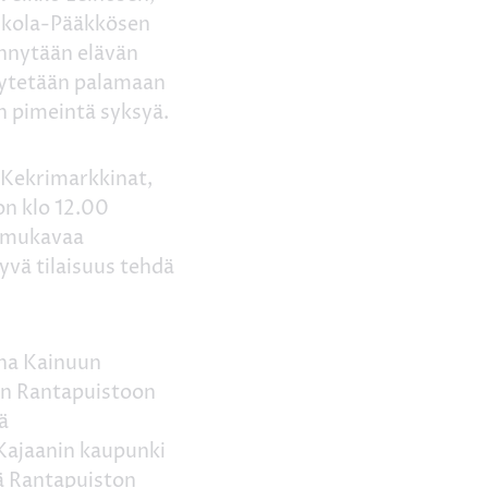
iskola-Pääkkösen
ennytään elävän
ytytetään palamaan
n pimeintä syksyä.
Kekrimarkkinat,
on klo 12.00
n mukavaa
yvä tilaisuus tehdä
nna Kainuun
an Rantapuistoon
ä
Kajaanin kaupunki
sä Rantapuiston