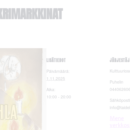
KRIMARKKINAT
LISÄTIEDOT
JÄRJESTÄJ
Kulttuurio
Päivämäärä:
1.11.2025
Puhelin
04406260
Aika:
10:00 - 20:00
Sähköposti
info@taide
Mene
verkkos