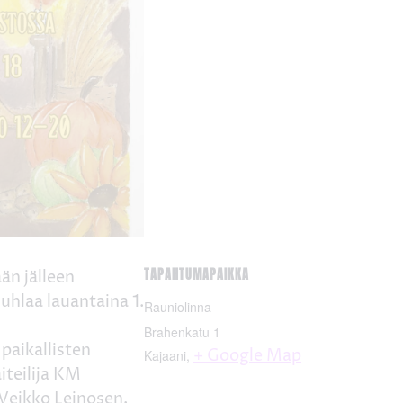
TAPAHTUMAPAIKKA
än jälleen
uhlaa lauantaina 1.
Rauniolinna
Brahenkatu 1
paikallisten
+ Google Map
Kajaani
,
aiteilija KM
 Veikko Leinosen,