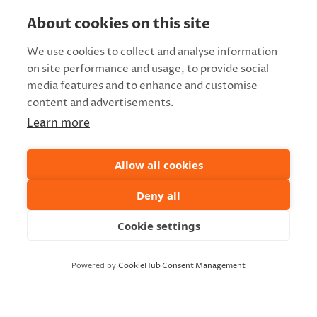
Päivämäärä:
About cookies on this site
28.3.
Aika:
We use cookies to collect and analyse information
17:00 - 18:30
on site performance and usage, to provide social
media features and to enhance and customise
JÄRJESTÄJÄ
content and advertisements.
Rauniokaupunki
Learn more
Mene verkkosivustolle
Allow all cookies
Deny all
Cookie settings
Powered by
CookieHub Consent Management