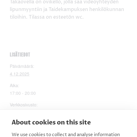
Takaovella on ovikello, jolla saa videoyhteyden
lipunmyyntiin ja Taidekampuksen henkilökunnan
tiloihin. Tilassa on esteetön wc.
LISÄTIEDOT
Päivämäärä:
4.12.2025
Aika:
17:00 - 20:00
Verkkosivusto:
https://www.mielenterveysseurat.fi/kain
uu/
About cookies on this site
JÄRJESTÄJÄ
We use cookies to collect and analyse information