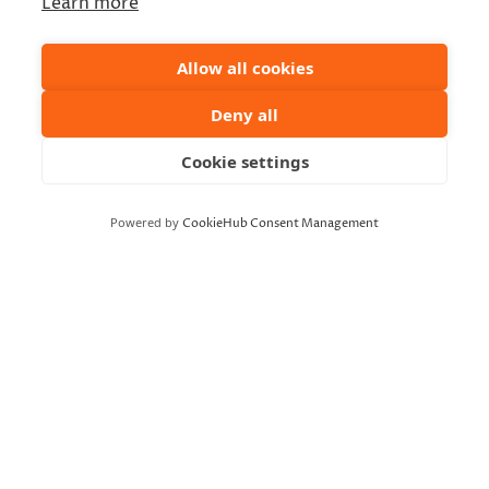
Learn more
Allow all cookies
Deny all
Cookie settings
Powered by
CookieHub Consent Management
TAPAHTUMAPAIKKA
Seminaarin Taidekampus
Satamakatu 3
Kajaani
,
87100
Finland
+ Google Map
Lisää kalenteriin