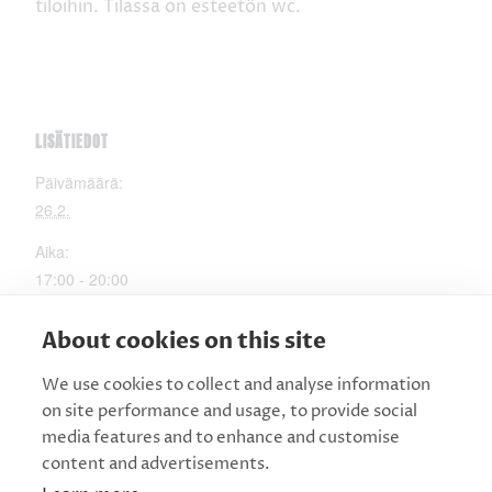
tiloihin. Tilassa on esteetön wc.
LISÄTIEDOT
Päivämäärä:
26.2.
Aika:
17:00 - 20:00
JÄRJESTÄJÄ
About cookies on this site
MIELI Kainuun mielenterveys ry
We use cookies to collect and analyse information
on site performance and usage, to provide social
media features and to enhance and customise
content and advertisements.