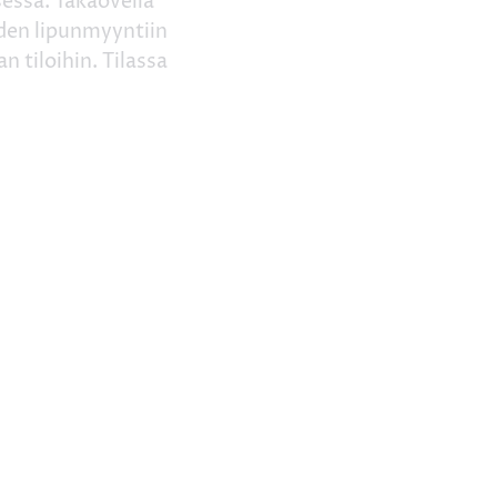
sessa. Takaovella
yden lipunmyyntiin
 tiloihin. Tilassa