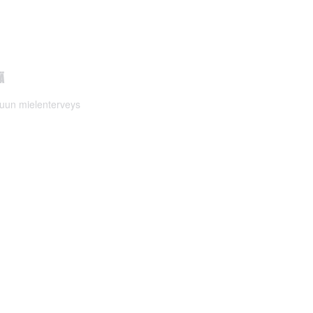
Ä
uun mielenterveys