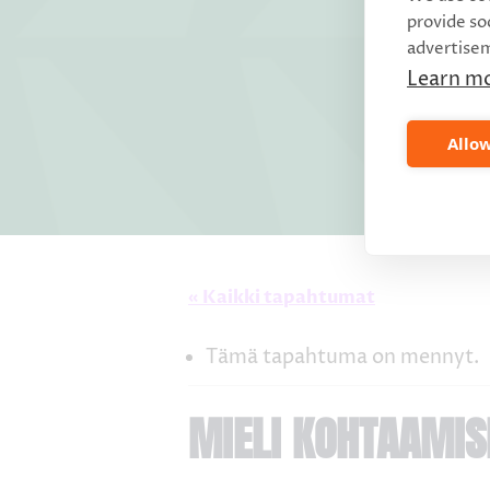
provide so
advertise
Learn m
Allow
« Kaikki tapahtumat
Tämä tapahtuma on mennyt.
MIELI KOHTAAMIS