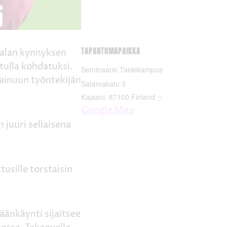
TAPAHTUMAPAIKKA
alan kynnyksen
tulla kohdatuksi.
Seminaarin Taidekampus
ainuun työntekijän
Satamakatu 3
+
Kajaani
,
87100
Finland
Google Map
 juuri sellaisena
tusille torstaisin
änkäynti sijaitsee