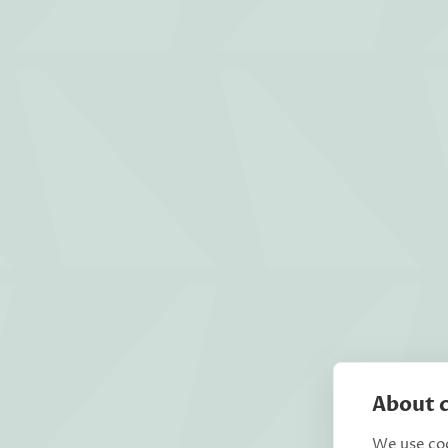
About c
We use coo