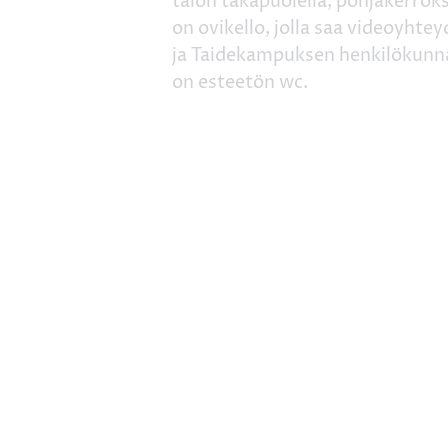
talon takapuolella, pohjakerrok
on ovikello, jolla saa videoyhte
ja Taidekampuksen henkilökunnan
on esteetön wc.
Lisää kalenteriin
KEHONHUOLTOTUNNIT