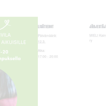
LISÄTIEDOT
JÄRJESTÄJ
MIELI Kain
Päivämäärä:
ry
12.3.
Aika:
17:00 - 20:00