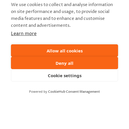
We use cookies to collect and analyse information
MIELI Kainuun mielenterveys ry
on site performance and usage, to provide social
media features and to enhance and customise
content and advertisements.
Learn more
Allow all cookies
Deny all
Cookie settings
Powered by
CookieHub Consent Management
TAPAHTUMAPAIKKA