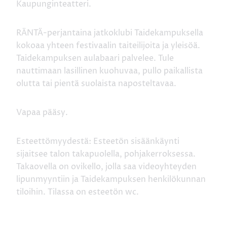
Kaupunginteatteri.
RÄNTÄ-perjantaina jatkoklubi Taidekampuksella
kokoaa yhteen festivaalin taiteilijoita ja yleisöä.
Taidekampuksen aulabaari palvelee. Tule
nauttimaan lasillinen kuohuvaa, pullo paikallista
olutta tai pientä suolaista naposteltavaa.
Vapaa pääsy.
Esteettömyydestä: Esteetön sisäänkäynti
sijaitsee talon takapuolella, pohjakerroksessa.
Takaovella on ovikello, jolla saa videoyhteyden
lipunmyyntiin ja Taidekampuksen henkilökunnan
tiloihin. Tilassa on esteetön wc.