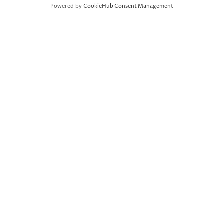
Powered by
CookieHub Consent Management
TAPAHTUMAPAIKKA
Seminaarin Taidekampus
Satamakatu 3
Kajaani
,
87100
Finland
+ Google Map
Lisää kalenteriin