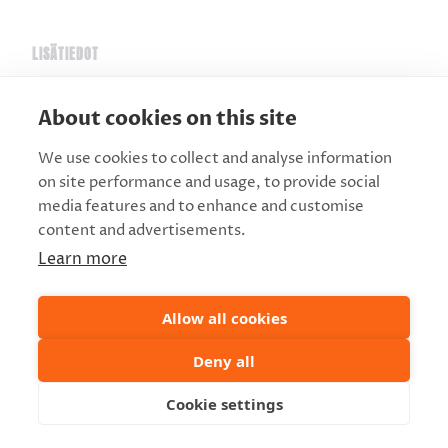
LISÄTIEDOT
Päivämäärä:
About cookies on this site
28.11.2025
Aika:
We use cookies to collect and analyse information
22:00 - 23:30
on site performance and usage, to provide social
JÄRJESTÄJÄ
media features and to enhance and customise
content and advertisements.
Routa Company
Learn more
Mene verkkosivustolle
Allow all cookies
Deny all
Cookie settings