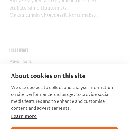
Hinta: 5€ / kerta 20€ / kaikki tunnit. Ei
etukäteisilmoittautumista.
Maksu tunnin yhteydessä, korttimaksu.
LISÄTIEDOT
Päivämäärä:
20.11.2025
About cookies on this site
Aika:
15:00 - 16:00
We use cookies to collect and analyse information
on site performance and usage, to provide social
Hinta:
media features and to enhance and customise
5€
content and advertisements.
Verkkosivusto:
Learn more
https://routacompany.fi/koe-