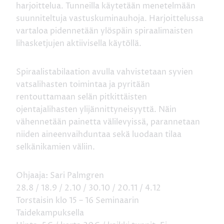
harjoittelua. Tunneilla käytetään menetelmään
suunniteltuja vastuskuminauhoja. Harjoittelussa
vartaloa pidennetään ylöspäin spiraalimaisten
lihasketjujen aktiivisella käytöllä.
Spiraalistabilaation avulla vahvistetaan syvien
vatsalihasten toimintaa ja pyritään
rentouttamaan selän pitkittäisten
ojentajalihasten ylijännittyneisyyttä. Näin
vähennetään painetta välilevyissä, parannetaan
niiden aineenvaihduntaa sekä luodaan tilaa
selkänikamien väliin.
Ohjaaja: Sari Palmgren
28.8 / 18.9 / 2.10 / 30.10 / 20.11 / 4.12
Torstaisin klo 15 – 16 Seminaarin
Taidekampuksella