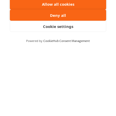
enemman/yleisolle/
Allow all cookies
JÄRJESTÄJÄ
Deny all
Routa Company
Cookie settings
Mene verkkosivustolle
Powered by
CookieHub Consent Management