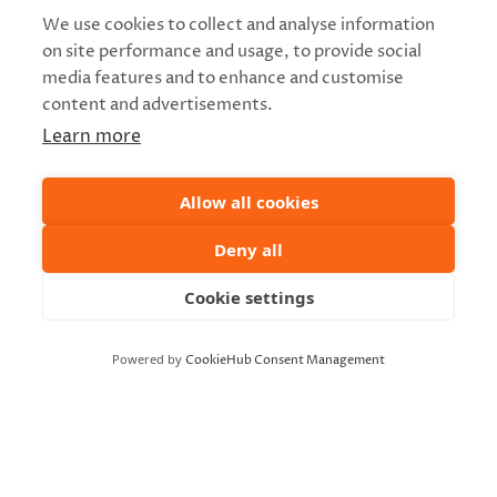
0505706577
We use cookies to collect and analyse information
Sähköposti
on site performance and usage, to provide social
vaarakollektiivi@gmail.com
media features and to enhance and customise
content and advertisements.
Mene verkkosivustolle
Learn more
Allow all cookies
Deny all
Cookie settings
Powered by
CookieHub Consent Management
TAPAHTUMAPAIKKA