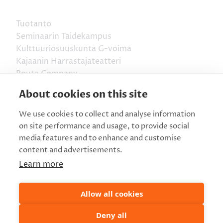
Tuotanto
Seminaarin Taidekampus
Kulttuuriosuuskunta G-voima
Kajaanin Harrastajateatteri
Routa Company
Vaara-kollektiivi
About cookies on this site
KAO konservatorio
We use cookies to collect and analyse information
on site performance and usage, to provide social
Esityksen kesto on 2 h 15 min. sis. väliajan.
media features and to enhance and customise
content and advertisements.
Esityspaikka: Seminaarin Taidekampus,
Learn more
Satamakatu 3, 87100 Kajaani
Allow all cookies
Liput ennakkoon
Tiketistä
ja tuntia
ennen paikan päältä
Deny all