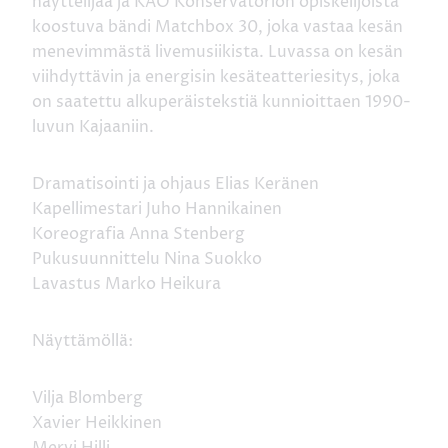
näyttelijää ja KAO Konservatorion opiskelijoista
koostuva bändi Matchbox 30, joka vastaa kesän
menevimmästä livemusiikista. Luvassa on kesän
viihdyttävin ja energisin kesäteatteriesitys, joka
on saatettu alkuperäistekstiä kunnioittaen 1990-
luvun Kajaaniin.
Dramatisointi ja ohjaus Elias Keränen
Kapellimestari Juho Hannikainen
Koreografia Anna Stenberg
Pukusuunnittelu Nina Suokko
Lavastus Marko Heikura
Näyttämöllä:
Vilja Blomberg
Xavier Heikkinen
Mervi Hilli