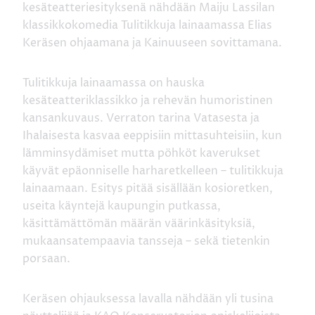
kesäteatteriesityksenä nähdään Maiju Lassilan
klassikkokomedia Tulitikkuja lainaamassa Elias
Keräsen ohjaamana ja Kainuuseen sovittamana.
Tulitikkuja lainaamassa on hauska
kesäteatteriklassikko ja rehevän humoristinen
kansankuvaus. Verraton tarina Vatasesta ja
Ihalaisesta kasvaa eeppisiin mittasuhteisiin, kun
lämminsydämiset mutta pöhköt kaverukset
käyvät epäonniselle harharetkelleen – tulitikkuja
lainaamaan. Esitys pitää sisällään kosioretken,
useita käyntejä kaupungin putkassa,
käsittämättömän määrän väärinkäsityksiä,
mukaansatempaavia tansseja – sekä tietenkin
porsaan.
Keräsen ohjauksessa lavalla nähdään yli tusina