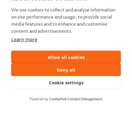
Lisätietoja: sari@routacompany.fi
Ohjaajat: Sari Palmgren ja Vincent Jonsson
We use cookies to collect and analyse information
on site performance and usage, to provide social
media features and to enhance and customise
Vapaa pääsy! Etukäteisilmoittautuminen viim.
content and advertisements.
19.11.2025:
Learn more
https://forms.gle/qDf6TZiuqruLkhxS9
Allow all cookies
Deny all
LISÄTIEDOT
Cookie settings
Päivämäärä:
22.11.2025
Powered by
CookieHub Consent Management
Aika:
13:00 - 14:00
Hinta: