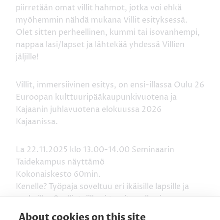
piirretään omat villit hahmot, jotka voi ehkä
myöhemmin nähdä mukana Villit esityksessä.
Olet sitten perheellinen, kummi tai isovanhempi,
nappaa lasi/lapset ja lähtekää yhdessä Villien
jäljille!
Villit, immersiivinen esitys, on ensi-illassa Oulu 26
Euroopan kulttuuripääkaupunkivuotena ja
Kajaanin juhlavuotena elokuussa 2026
Kajaanissa.
La 22.11.2025 klo 13.00-14.00 Seminaarin
Taidekampus näyttämö
Kokonaiskesto 60min.
Kenelle? Työpaja soveltuu eri ikäisille lapsille ja
perheille. Osallistujilla ei tarvitse olla aiempaa
kokemusta tanssista.
About cookies on this site